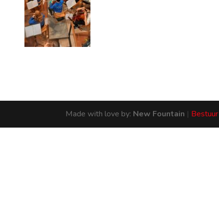
Made with love by:
New Fountain
|
Bestuur