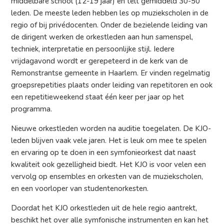
middelbare school (12-19 jaar) en telt gemiddeld 30-50
leden. De meeste leden hebben les op muziekscholen in de
regio of bij privédocenten. Onder de bezielende leiding van
de dirigent werken de orkestleden aan hun samenspel,
techniek, interpretatie en persoonlijke stijl. Iedere
vrijdagavond wordt er gerepeteerd in de kerk van de
Remonstrantse gemeente in Haarlem. Er vinden regelmatig
groepsrepetities plaats onder leiding van repetitoren en ook
een repetitieweekend staat één keer per jaar op het
programma.
Nieuwe orkestleden worden na auditie toegelaten. De KJO-
leden blijven vaak vele jaren. Het is leuk om mee te spelen
en ervaring op te doen in een symfonieorkest dat naast
kwaliteit ook gezelligheid biedt. Het KJO is voor velen een
vervolg op ensembles en orkesten van de muziekscholen,
en een voorloper van studentenorkesten.
Doordat het KJO orkestleden uit de hele regio aantrekt,
beschikt het over alle symfonische instrumenten en kan het