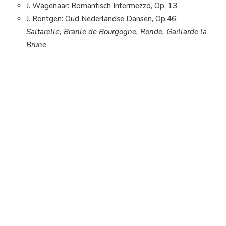
J. Wagenaar: Romantisch Intermezzo, Op. 13
J. Röntgen: Oud Nederlandse Dansen, Op.46:
Saltarelle, Branle de Bourgogne, Ronde, Gaillarde la
Brune
J. Sibelius: Andante Festivo
A. Lyadov: Le Lac enchanté, Op.62
O. Respighi: Adagio con variazione
C. Dopper: Symfonie nr. 6 ‘Amsterdamse’; Finale
Videofragmenten van concerten en repetities zijn te
vinden op het
KJO YouTube kanaal
.
Daarnaast wordt jaarlijks een orkestreis naar het
buitenland gemaakt. In de afgelopen jaren zijn reizen naar
Duitsland, Zwitserland, Tsjechië, België, Polen, Frankrijk,
Engeland en Schotland gemaakt. Op het programma
stond o.a. deelname aan jeugdmuziekfestivals in
Boedapest, Barcelona en Neerpelt.