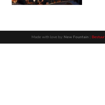
Made with love by:
New Fountain
|
Bestuur