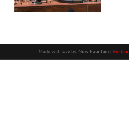
Made with love by:
New Fountain
|
Bestuur