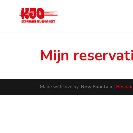
Mijn reservat
Made with love by:
New Fountain
|
Bestuur