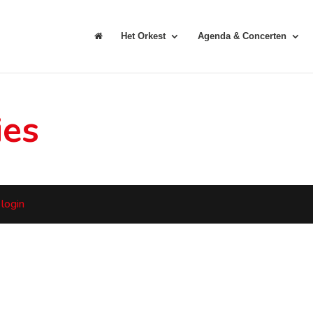
Het Orkest
Agenda & Concerten
ies
 login