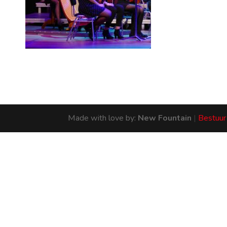
Made with love by:
New Fountain
|
Bestuur