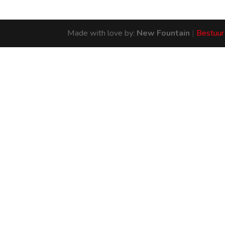
Made with love by:
New Fountain
|
Bestuur