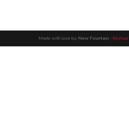
Made with love by:
New Fountain
|
Bestuur