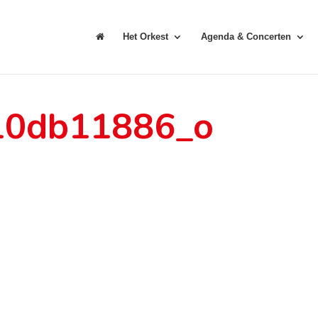
Het Orkest
Agenda & Concerten
10db11886_o