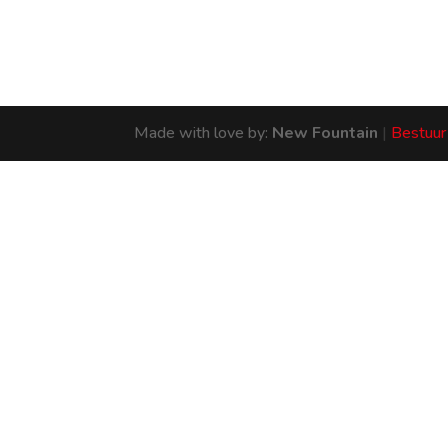
Made with love by:
New Fountain
|
Bestuur