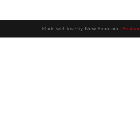
Made with love by:
New Fountain
|
Bestuur