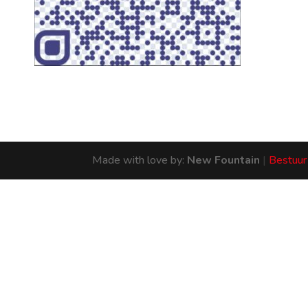
Made with love by:
New Fountain
|
Bestuur