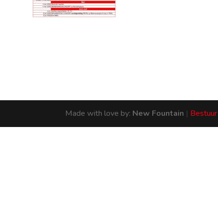
Made with love by:
New Fountain
|
Bestuur