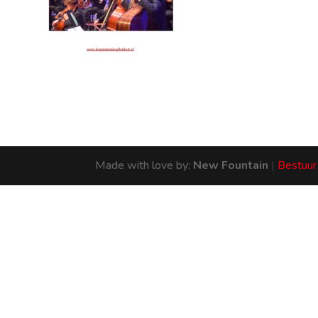
Made with love by:
New Fountain
|
Bestuur