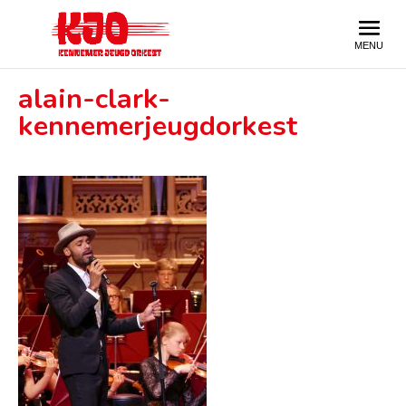
alain-clark-
kennemerjeugdorkest