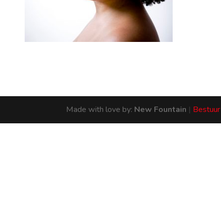
Made with love by:
New Fountain
|
Bestuur