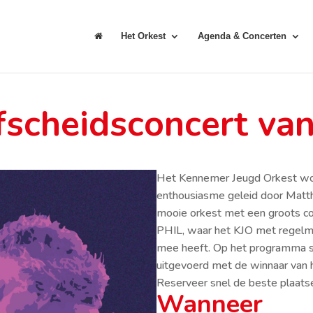
Het Orkest
Agenda & Concerten
fscheidsconcert van
Het Kennemer Jeugd Orkest word
enthousiasme geleid door Matthij
mooie orkest met een groots conc
PHIL, waar het KJO met regelm
mee heeft. Op het programma st
uitgevoerd met de winnaar van h
Reserveer snel de beste plaatsen
Wanneer