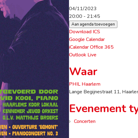
04/11/2023
20:00 - 21:45
Aan agenda toevoegen
Download ICS
Google Calendar
iCalendar
Office 365
Outlook Live
Waar
PHIL Haarlem
Lange Begijnestraat 11, Haar
Evenement t
Concerten