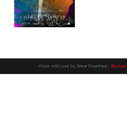
Made with love by:
New Fountain
|
Bestuur