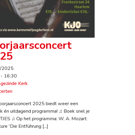
orjaarsconcert
25
3/2025
 - 16:30
gezinde Kerk
certen
oorjaarsconcert 2025 biedt weer een
ijk én uitdagend programma! ♫ Boek snel je
JES ♫ Op het programma: W. A. Mozart:
ure 'Die Entführung [...]