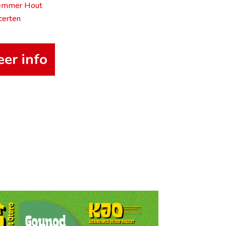
emmer Hout
certen
er info