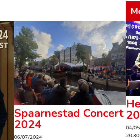
Me
He
Spaarnestad Concert
20
2024
04/0
20:30
06/07/2024