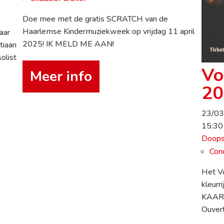
Doe mee met de gratis SCRATCH van de
Haarlemse Kindermuziekweek op vrijdag 11 april
aar
2025! IK MELD ME AAN!
stiaan
olist
Vo
Meer info
20
23/0
15:30
Doops
Con
Het V
kleurr
KAART
Ouvert