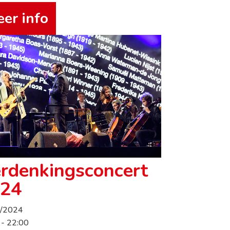
er info
rdenkingsconcert
24
5/2024
 - 22:00