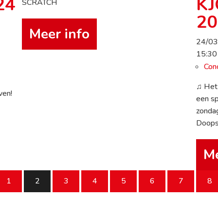
24
KJ
SCRATCH
20
Meer info
24/0
15:30
Con
♫ Het
ven!
een sp
zonda
Doopsg
Me
1
2
3
4
5
6
7
8