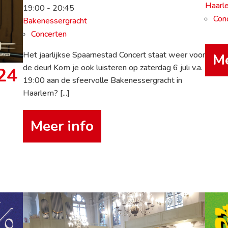
Haarl
19:00 - 20:45
Con
Bakenessergracht
Concerten
Het jaarlijkse Spaarnestad Concert staat weer voor
Me
de deur! Kom je ook luisteren op zaterdag 6 juli v.a.
24
19:00 aan de sfeervolle Bakenessergracht in
Haarlem? [...]
Meer info